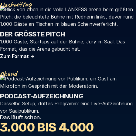
Nachmittag
DER GRÖSSTE PITCH
1.000 Gäste, Startups auf der Bühne, Jury im Saal. Das
Format, das die Arena gebucht hat.
Zum Format
→
Abend
PODCAST-AUFZEICHNUNG
Dasselbe Setup, drittes Programm: eine Live-Aufzeichnung
vor Saalpublikum.
Das läuft schon.
3
.
0
0
0
B
I
S
4
.
0
0
0