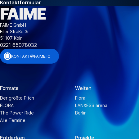
Kontaktformular
Footer
FAIME
FAIME GmbH
Eiler Straße 3i
51107 Köln
0221 65078032
KONTAKT@FAIME.IO
E-MAIL KOPIEREN
BEREIT ZUM EINFÜGEN!
Formate
Welten
Der größte Pitch
Flora
FLORA
LANXESS arena
The Power Ride
Berlin
Alle Termine
Entdecken
Projekte