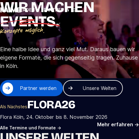
FLORA26
WIR MACHEN
FAIME
Der nächste Jahrgang ist angekündigt.
NER WERDEN
PARTNER WERDEN
PARTNER WERDEN
P
EVENTS.
FLORA KÖLN
LANXESS ARENA
DER GRÖSSTE P
Konzepte möglich.
FLORA
ITCH
BERLIN
coming soon.
Eine halbe Idee und ganz viel Mut. Daraus bauen wir
THE POWER RIDE
ALLE TERMINE
eigene Formate, die sich gegenseitig tragen. Zuhause
in Köln.
Partner werden
Unsere Welten
FLORA26
Als Nächstes
Flora Köln, 24. Oktober bis 8. November 2026
Mehr erfahren
→
Alle Termine und Formate
→
UNSERE WELTEN.